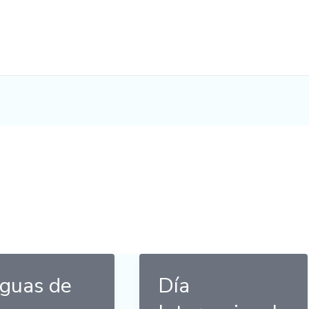
guas de
Día