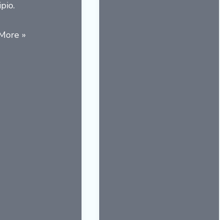
pio.
a
More »