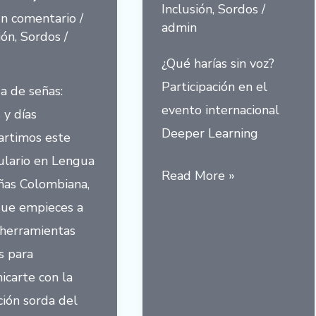
Inclusión
,
Sordos
/
un comentario
/
Semana
admin
ión
,
Sordos
/
Internacional
¿Qué harías sin voz?
de
Participación en el
a de señas:
las
evento internacional
 y días
Personas
Deeper Learning
rtimos este
Sordas
ulario en Lengua
¿Qué
Read More »
ñas Colombiana,
harías
que empieces a
sin
 herramientas
voz?
s para
icarte con la
ión sorda del