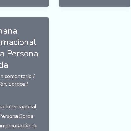
mana
ernacional
la Persona
da
un comentario
/
ión
,
Sordos
/
a Internacional
 Persona Sorda
nmemoración de