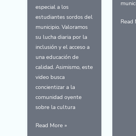
munici
especial a los
estudiantes sordos del
Lengu
Read 
municipio. Valoramos
de
su lucha diaria por la
señas
inclusión y el acceso a
–
una educación de
Meses
calidad. Asimismo, este
y
video busca
días
concientizar a la
comunidad oyente
sobre la cultura
Semana
Read More »
Internacional