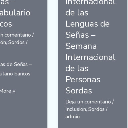
as –
Internacional
abulario
de las
cos
Lenguas de
Señas –
un comentario
/
ión
,
Sordos
/
Semana
Internacional
as de Señas –
de las
ulario bancos
Personas
Sordas
as
More »
Deja un comentario
/
Inclusión
,
Sordos
/
admin