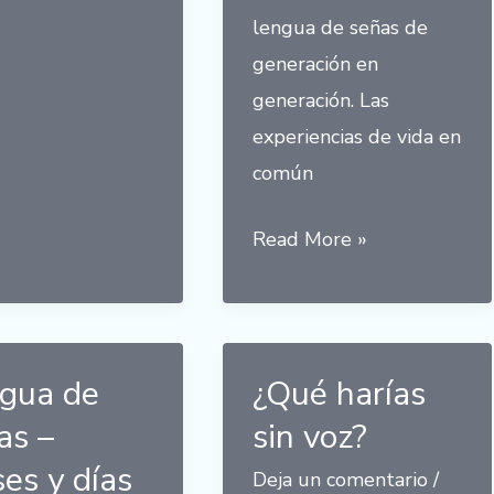
lengua de señas de
generación en
generación. Las
experiencias de vida en
común
Día
Read More »
Internacional
de
las
Lenguas
gua de
¿Qué harías
de
as –
sin voz?
Señas
es y días
Deja un comentario
/
–