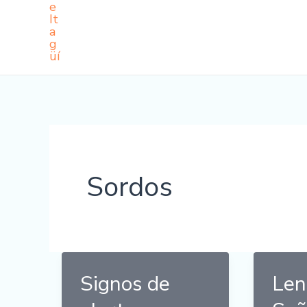
Sordos
Signos de
Len