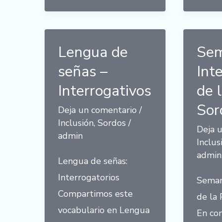
de
las
Personas
Lengua de
Se
Sordas
señas –
Int
Interrogativos
de 
Sor
Deja un comentario
/
Inclusión
,
Sordos
/
Deja 
admin
Inclus
admin
Lengua de señas:
Interrogatorios
Seman
Compartimos este
de la
vocabulario en Lengua
En co