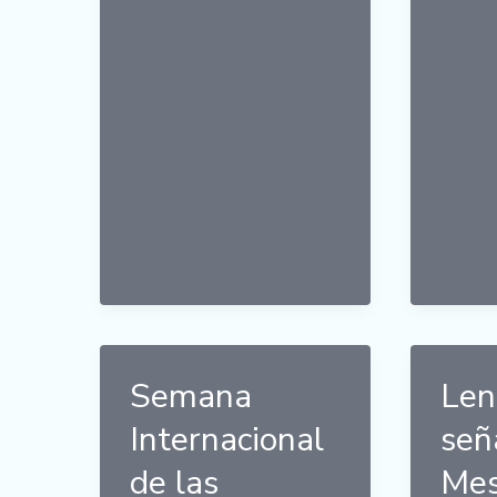
de
alerta
–
Perdida
auditiva
Semana
Len
Internacional
señ
de las
Mes