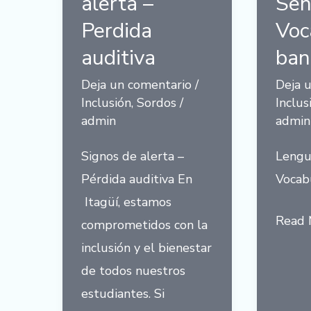
alerta –
Señ
Perdida
Voc
auditiva
ban
Deja un comentario
/
Deja 
Inclusión
,
Sordos
/
Inclus
admin
admin
Signos de alerta –
Lengu
Pérdida auditiva En
Vocab
Itagüí, estamos
Lengu
Read 
comprometidos con la
de
inclusión y el bienestar
Señas
de todos nuestros
–
estudiantes. Si