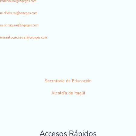
karenbuai@wprges.com
michelsuai@wprges.com
sandraquai@wprges.com
marialucreciauai@wprges.com
Secretaría de Educación
Alcaldía de Itagüí
Accesos Rápidos