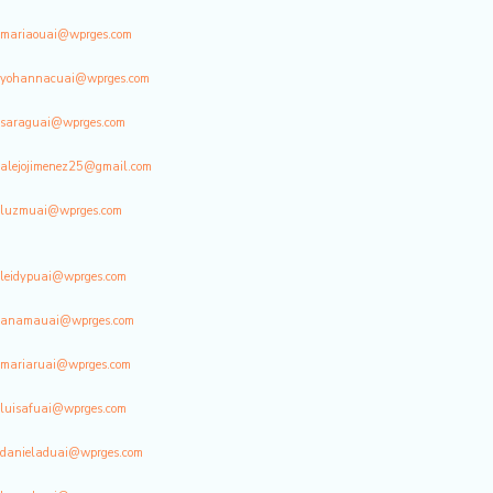
mariaouai@wprges.com
yohannacuai@wprges.com
saraguai@wprges.com
alejojimenez25@gmail.com
luzmuai@wprges.com
leidypuai@wprges.com
anamauai@wprges.com
mariaruai@wprges.com
luisafuai@wprges.com
danieladuai@wprges.com