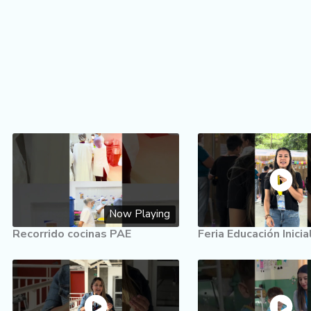
Now Playing
Recorrido cocinas PAE
Feria Educación Inici