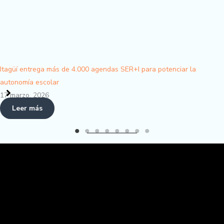
de 4.000 agendas SER+I para potenciar la
Agenda SER+I en m
24 febrero, 2026
Leer más