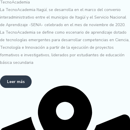
TecnoAcademia
La TecnoAcademia Itagüí, se desarrolla en el marco del convenio
interadministrativo entre el municipio de Itagüí y el Servicio Nacional
de Aprendizaje -SENA- celebrado en el mes de noviembre de 2020.
La TecnoAcademia se define como escenario de aprendizaje dotado
de tecnologías emergentes para desarrollar competencias en Ciencia,
Tecnología e Innovación a partir de la ejecución de proyectos
formativos e investigativos, liderados por estudiantes de educación
básica secundaria
Leer más