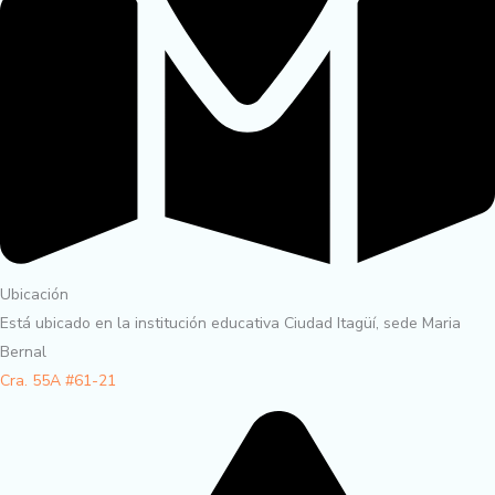
Ubicación
Está ubicado en la institución educativa Ciudad Itagüí, sede Maria
Bernal
Cra. 55A #61-
21