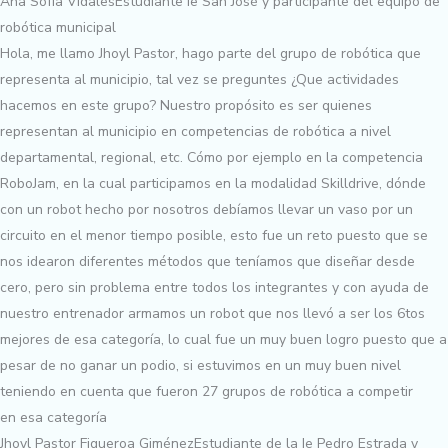
Ana Sofía Vidales
Estudiante Ie San José y participante del equipo de
robótica municipal
Hola, me llamo Jhoyl Pastor, hago parte del grupo de robótica que
representa al municipio, tal vez se preguntes ¿Que actividades
hacemos en este grupo? Nuestro propósito es ser quienes
representan al municipio en competencias de robótica a nivel
departamental, regional, etc. Cómo por ejemplo en la competencia
RoboJam, en la cual participamos en la modalidad Skilldrive, dónde
con un robot hecho por nosotros debíamos llevar un vaso por un
circuito en el menor tiempo posible, esto fue un reto puesto que se
nos idearon diferentes métodos que teníamos que diseñar desde
cero, pero sin problema entre todos los integrantes y con ayuda de
nuestro entrenador armamos un robot que nos llevó a ser los 6tos
mejores de esa categoría, lo cual fue un muy buen logro puesto que a
pesar de no ganar un podio, si estuvimos en un muy buen nivel
teniendo en cuenta que fueron 27 grupos de robótica a competir
en esa categoría
Jhoyl Pastor Figueroa Giménez
Estudiante de la Ie Pedro Estrada y