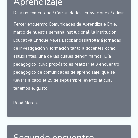
Aprendizaje
Deja un comentario
/
Comunidades
,
Innovaciones
/
admin
Tercer encuentro Comunidades de Aprendizaje En el
marco de nuestra semana institucional, la Institución
Educativa Enrique Vélez Escobar desarrollará jornadas
de Investigación y formación tanto a docentes como
estudiantes, una de las cuales denominamos “Día
pedagógico” cuyo propósito es realizar el 3 encuentro
pedagógico de comunidades de aprendizaje, que se
llevará a cabo el 29 de septiembre, evento al cual
tenemos el gusto
Tercer
Read More »
encuentro
Comunidades
de
Aprendizaje
Segundo encuentro