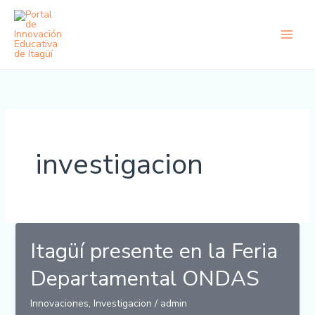
Ir
al
contenido
investigacion
Itagüí presente en la Feria
Departamental ONDAS
Innovaciones
,
Investigacion
/
admin