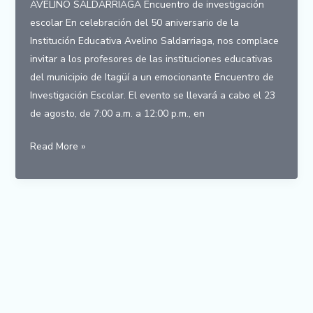
AVELINO SALDARRIAGA Encuentro de investigación
escolar En celebración del 50 aniversario de la
Institución Educativa Avelino Saldarriaga, nos complace
invitar a los profesores de las instituciones educativas
del municipio de Itagüí a un emocionante Encuentro de
Investigación Escolar. El evento se llevará a cabo el 23
de agosto, de 7:00 a.m. a 12:00 p.m., en
Encuentro
Read More »
de
investigación
escolar