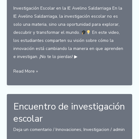
Investigación Escolar en la IE Avelino Saldarriaga En la
IE Avelino Saldarriaga, la investigación escolar no es
solo una materia, sino una oportunidad para explorar,
descubrir y transformar el mundo.
En este video,
los estudiantes comparten su visión sobre cómo la
innovación está cambiando la manera en que aprenden
e investigan. ¡No te lo pierdas! ▶
Investigación
Read More »
Escolar
en
la
IE
Encuentro de investigación
Avelino
escolar
Saldarriaga
Deja un comentario
/
Innovaciones
,
Investigacion
/
admin