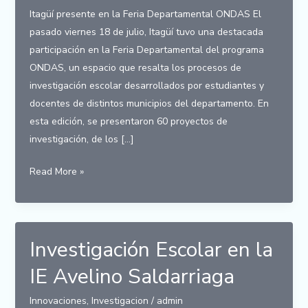
Itagüí presente en la Feria Departamental ONDAS El
pasado viernes 18 de julio, Itagüí tuvo una destacada
participación en la Feria Departamental del programa
ONDAS, un espacio que resalta los procesos de
investigación escolar desarrollados por estudiantes y
docentes de distintos municipios del departamento. En
esta edición, se presentaron 60 proyectos de
investigación, de los […]
Itagüí
Read More »
presente
en
la
Feria
Investigación Escolar en la
Departamental
IE Avelino Saldarriaga
ONDAS
Innovaciones
,
Investigacion
/
admin