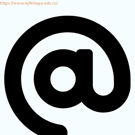
https://www.iejfkitagui.edu.co/